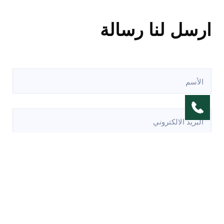
ارسل لنا رسالة
الأس
البري
الال
*
رقم
الها
المو