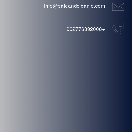
info@safeandcleanjo.com
+962776392008